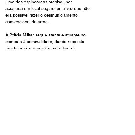
Uma das espingardas precisou ser 
acionada em local seguro, uma vez que não 
era possível fazer o desmuniciamento 
convencional da arma.
A Polícia Militar segue atenta e atuante no 
combate à criminalidade, dando resposta 
rápida às ocorrências e garantindo a 
segurança da população.
Fonte: Assú Noticia
Polícia
Destaque