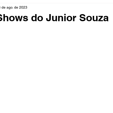
8 de ago. de 2023
rio
Cidades
Polícia
Religião
Guerra
M
Shows do Junior Souza
Educação
Influencer
Luto
Artista
Seleção Br
mento
Fofocas
Redes Sociais
Trânsito
Real