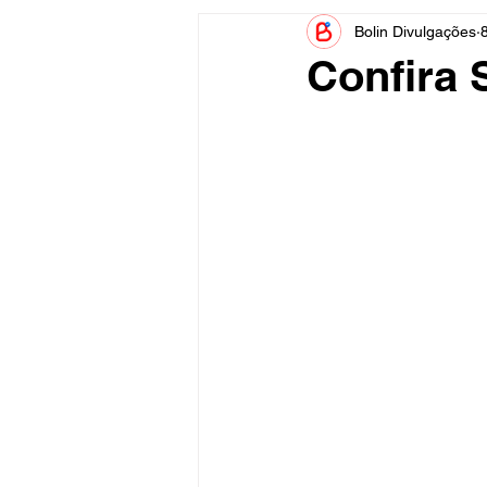
Bolin Divulgações
Informe Publicitário
Judiciá
Confira 
Acidente
Tecnologia
Artistas
Nota de Esclareci