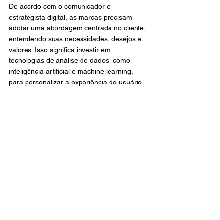
De acordo com o comunicador e 
estrategista digital, as marcas precisam 
adotar uma abordagem centrada no cliente, 
entendendo suas necessidades, desejos e 
valores. Isso significa investir em 
tecnologias de análise de dados, como 
inteligência artificial e machine learning, 
para personalizar a experiência do usuário 
em todos os pontos de contato.
Além disso, é importante criar narrativas 
autênticas que ressoem com o público-alvo, 
demonstrando o propósito e os valores da 
marca.
“Autenticidade e o engajamento serão mais 
importantes do que nunca, com os 
consumidores valorizando marcas que são 
transparentes, responsáveis e genuínas em 
suas interações nas redes sociais”, também 
aconselhou.