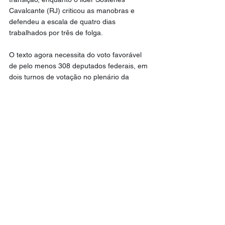
Cavalcante (RJ) criticou as manobras e 
defendeu a escala de quatro dias 
trabalhados por três de folga.
O texto agora necessita do voto favorável 
de pelo menos 308 deputados federais, em 
dois turnos de votação no plenário da 
Câmara, para ser aprovado em definitivo e 
seguir para o Senado.
Política
Geral