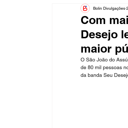
Bolin Divulgações
Informe Publicitário
Judiciá
Com mais
Desejo l
Acidente
Tecnologia
maior pú
Artistas
Nota de Esclareci
O São João do Assú 
de 80 mil pessoas no
da banda Seu Desejo 