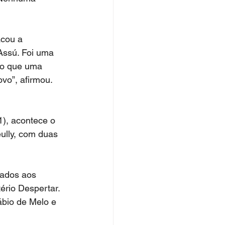
cou a 
Assú. Foi uma 
do que uma 
ovo”, afirmou.
), acontece o 
ully, com duas 
cados aos 
ério Despertar. 
ábio de Melo e 