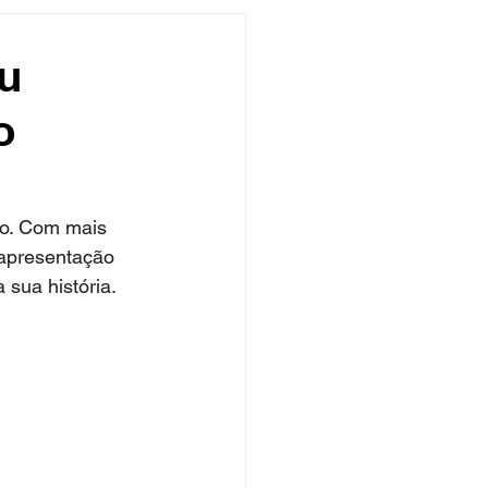
undo
Músico
u
o
asileira
Exclusivo
ity Show
co. Com mais 
 apresentação 
 sua história.