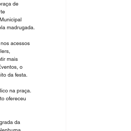
raça de 
te 
Municipal 
ela madrugada.
s nos acessos 
ers, 
tir mais 
ventos, o 
to da festa.
ico na praça. 
to ofereceu 
grada da 
. Nenhuma 