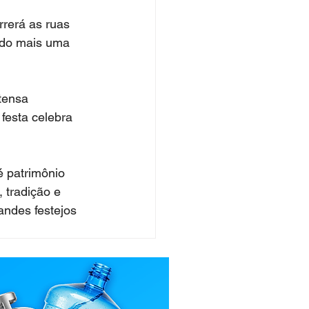
rerá as ruas 
ndo mais uma 
tensa 
festa celebra 
 patrimônio 
, tradição e 
andes festejos 