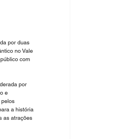
da por duas 
ntico no Vale 
 público com 
iderada por 
o e 
 pelos 
ra a história 
 as atrações 