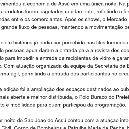
vimentou a economia de Assú em uma única noite. Na p
s produtos foram esgotados rapidamente, refletindo o for
das entre os comerciantes. Após os shows, o Mercado 
grande fluxo de pessoas, mantendo a movimentação p
 noite histórica já podia ser percebida nas filas formada
de pessoas aguardaram a entrada para a revista dos cool
 para impedir a entrada de recipientes de vidro e garan
o. Com atuação organizada da equipe da Secretaria de E
ma ágil, permitindo a entrada dos participantes no circui
 edição foi a ampliação dos espaços destinados ao públ
is aberta e melhor distribuída, o Polo Buraco do Prefei
rto e mobilidade para quem participou da programação.
r noite do São João do Assú contou com a atuação inte
ícia Civil, Corpo de Bombeiros e Patrulha Maria da Penha