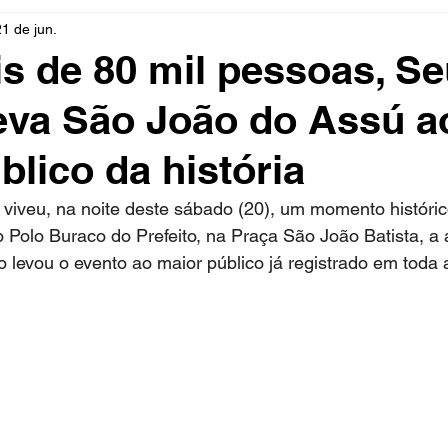
21 de jun.
rio
Cidades
Polícia
Religião
Guerra
M
 de 80 mil pessoas, Se
eva São João do Assú a
Educação
Influencer
Luto
Artista
Seleção Br
blico da história
mento
Fofocas
Redes Sociais
Trânsito
Real
viveu, na noite deste sábado (20), um momento históri
 Polo Buraco do Prefeito, na Praça São João Batista, a
levou o evento ao maior público já registrado em toda a