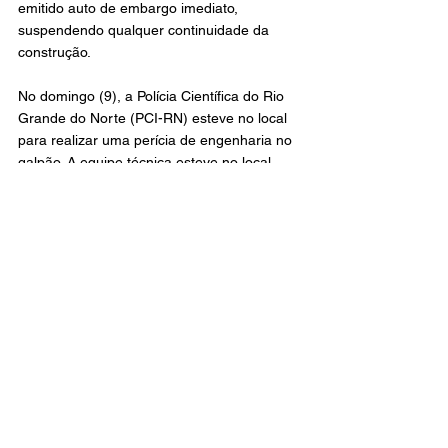
emitido auto de embargo imediato, 
suspendendo qualquer continuidade da 
construção.
No domingo (9), a Polícia Científica do Rio 
Grande do Norte (PCI-RN) esteve no local 
para realizar uma perícia de engenharia no 
galpão. A equipe técnica esteve no local 
para coletar vestígios, registrar evidências e 
avaliar as condições estruturais da 
construção. De acordo com a PCI, o 
objetivo é identificar o que provocou o 
colapso da estrutura, analisando possíveis 
falhas no projeto, erros na execução da 
obra, qualidade dos materiais utilizados ou 
sobrecarga na sustentação.
A pasta destacou que, conforme o Código 
de Obras e o Plano Diretor do município, o 
proprietário poderá responder a sanções 
que incluem multas, demolição da estrutura 