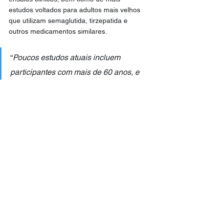
estudos voltados para adultos mais velhos 
que utilizam semaglutida, tirzepatida e 
outros medicamentos similares.
“
Poucos estudos atuais incluem 
participantes com mais de 60 anos, e 
nenhum se concentrou em adultos com 
65 anos ou mais
“, afirmou Batsis. “
A 
perda muscular significativa pode levar 
a um maior risco de quedas, por isso 
são urgentemente necessários estudos 
adicionais especificamente concebidos 
para avaliar os resultados relacionados 
com o envelhecimento, incluindo a 
mobilidade e a qualidade de vida.
”