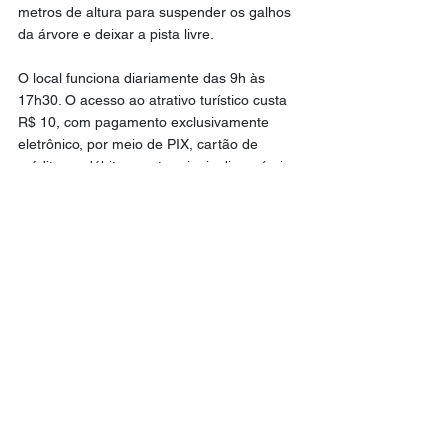
metros de altura para suspender os galhos 
da árvore e deixar a pista livre.
O local funciona diariamente das 9h às 
17h30. O acesso ao atrativo turístico custa 
R$ 10, com pagamento exclusivamente 
eletrônico, por meio de PIX, cartão de 
crédito ou débito, nos terminais disponíveis 
na entrada. Mais informações podem ser 
consultadas em 
idema.rn.gov.br
.
Tribuna do Norte
Meio Ambiente
Destaque