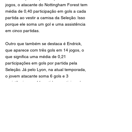
jogos, o atacante do Nottingham Forest tem 
média de 0,40 participação em gols a cada 
partida ao vestir a camisa da Seleção. Isso 
porque ele soma um gol e uma assistência 
em cinco partidas.
Outro que também se destaca é Endrick, 
que aparece com três gols em 14 jogos, o 
que significa uma média de 0,21 
participações em gols por partida pela 
Seleção. Já pelo Lyon, na atual temporada, 
o jovem atacante soma 6 gols e 3 
assistências em 11 partidas, participando 
de um gol a cada 100 minutos.
Confira, a seguir, as médias de gols dos 
centroavantes já convocados para a 
seleção no atual ciclo
1. Richarlison – 20 gols e 8 assistências em 
54 jogos. Média: 0,52