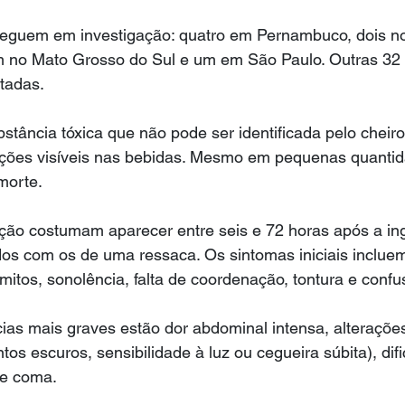
seguem em investigação: quatro em Pernambuco, dois n
 no Mato Grosso do Sul e um em São Paulo. Outras 32 n
tadas.
tância tóxica que não pode ser identificada pelo cheiro
ações visíveis nas bebidas. Mesmo em pequenas quantid
morte.
ação costumam aparecer entre seis e 72 horas após a in
os com os de uma ressaca. Os sintomas iniciais incluem
itos, sonolência, falta de coordenação, tontura e confu
as mais graves estão dor abdominal intensa, alterações
os escuros, sensibilidade à luz ou cegueira súbita), dif
 e coma.