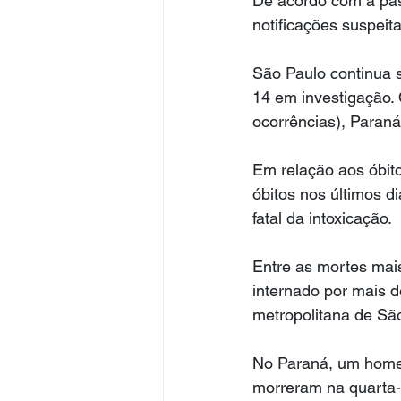
De acordo com a pas
notificações suspeit
São Paulo continua 
14 em investigação.
ocorrências), Paraná
Em relação aos óbit
óbitos nos últimos 
fatal da intoxicação.
Entre as mortes mais
internado por mais 
metropolitana de São 
No Paraná, um home
morreram na quarta-f