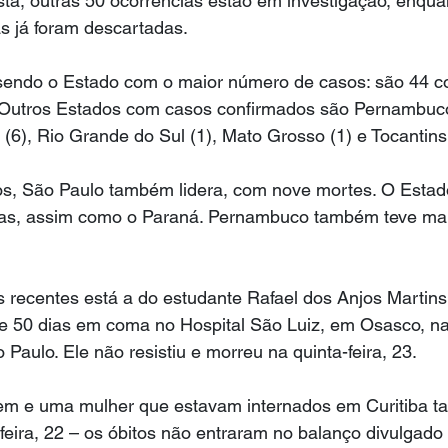
ta, outras 50 ocorrências estão em investigação, enqua
as já foram descartadas.
sendo o Estado com o maior número de casos: são 44 c
 Outros Estados com casos confirmados são Pernambuco
 (6), Rio Grande do Sul (1), Mato Grosso (1) e Tocantins 
os, São Paulo também lidera, com nove mortes. O Estado
dias, assim como o Paraná. Pernambuco também teve mai
 recentes está a do estudante Rafael dos Anjos Martins,
de 50 dias em coma no Hospital São Luiz, em Osasco, na
Paulo. Ele não resistiu e morreu na quinta-feira, 23.
m e uma mulher que estavam internados em Curitiba 
eira, 22 – os óbitos não entraram no balanço divulgado 