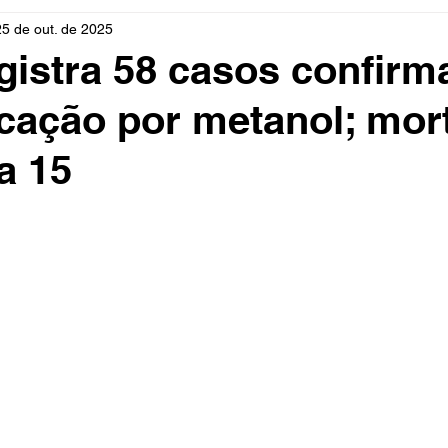
25 de out. de 2025
rio
Cidades
Polícia
Religião
Guerra
M
egistra 58 casos confir
icação por metanol; mor
Educação
Influencer
Luto
Artista
Seleção Br
a 15
mento
Fofocas
Redes Sociais
Trânsito
Real