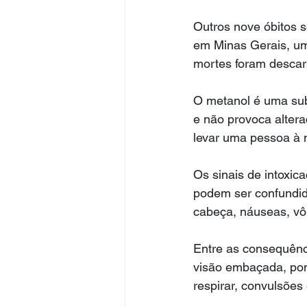
Outros nove óbitos 
em Minas Gerais, um
mortes foram descar
O metanol é uma subs
e não provoca alter
levar uma pessoa à 
Os sinais de intoxic
podem ser confundid
cabeça, náuseas, vôm
Entre as consequênci
visão embaçada, pont
respirar, convulsões