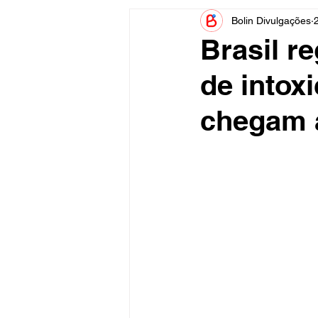
Bolin Divulgações
Informe Publicitário
Judiciá
Brasil r
de intox
Acidente
Tecnologia
chegam 
Artistas
Nota de Esclareci