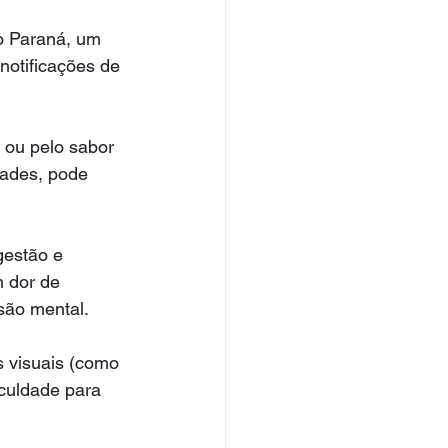
o Paraná, um 
otificações de 
 ou pelo sabor 
ades, pode 
gestão e 
 dor de 
são mental.
 visuais (como 
iculdade para 