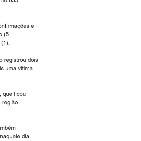
nto 635 
onfirmações e 
 (5 
(1).
 registrou dois 
s uma vítima 
 que ficou 
 região 
também 
naquele dia.