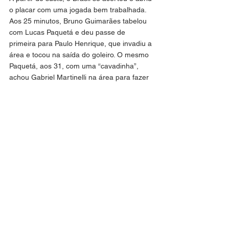
o placar com uma jogada bem trabalhada. 
Aos 25 minutos, Bruno Guimarães tabelou 
com Lucas Paquetá e deu passe de 
primeira para Paulo Henrique, que invadiu a 
área e tocou na saída do goleiro. O mesmo 
Paquetá, aos 31, com uma “cavadinha”, 
achou Gabriel Martinelli na área para fazer 
2 a 0.
Pesadelo no segundo tempo
A imposição da primeira etapa sumiu assim 
que o árbitro apitou o começo do segundo 