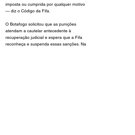
imposta ou cumprida por qualquer motivo 
— diz o Código da Fifa.
O Botafogo solicitou que as punições 
atendam a cautelar antecedente à 
recuperação judicial e espera que a Fifa 
reconheça e suspenda essas sanções. Na 
prática, a partir da cautelar, há um 
congelamento nas conversas sobre dívidas, 
que não podem mais ser executadas pelos 
credores da SAF. Tudo passa a ser debatido 
dentro do ambiente da recuperação judicial.
Transfer ban impostos anteriormente à RJ, 
como os de Atlanta United e Ludogorets, 
não podem ser renegociados e devem ser 
pagos normalmente. O clube carioca tem a 
punição do dia 20 de abril referente às 
dívidas com o Ludogorets pela contratação 
de Rwan Cruz, que chegou ao clube por 8 