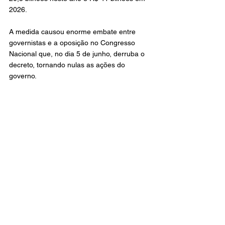
2026.
A medida causou enorme embate entre 
governistas e a oposição no Congresso 
Nacional que, no dia 5 de junho, derruba o 
decreto, tornando nulas as ações do 
governo.
Em 1º de julho, o presidente Luiz Inácio 
Lula da Silva autoriza a AGU levar a 
derrubada do decreto para discussão no 
STF. O governo alega que o Congresso 
Nacional avançou nas competências do 
poder Executivo.
No dia 4 de julho, o ministro Alexandre de 
Moraes torna nulo o decreto de Lula que 
aumenta o IOF, derruba o decreto 
legislativo do Congresso Nacional e 
convoca todas as partes para audiência de 