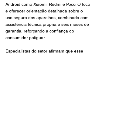
Android como Xiaomi, Redmi e Poco. O foco 
é oferecer orientação detalhada sobre o 
uso seguro dos aparelhos, combinada com 
assistência técnica própria e seis meses de 
garantia, reforçando a confiança do 
consumidor potiguar.
Especialistas do setor afirmam que esse 
tipo de abordagem reflete uma mudança no 
comportamento de compra: “Os 
consumidores não buscam apenas o 
produto; querem segurança e suporte para 
investir em tecnologia”, explica um 
consultor de tecnologia local. Pesquisas 
indicam que 40% dos compradores ainda 
preferem testar produtos pessoalmente e 
contar com profissionais qualificados, 
mesmo com o avanço das vendas digitais.
O crescimento de lojas físicas 