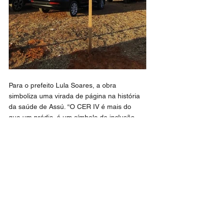
Para o prefeito Lula Soares, a obra 
simboliza uma virada de página na história 
da saúde de Assú. “O CER IV é mais do 
que um prédio, é um símbolo de inclusão, 
cuidado e dignidade. Estamos investindo 
em um equipamento que vai transformar 
vidas, oferecendo assistência completa e 
especializada para nossa população. Muitas 
famílias que antes precisavam se deslocar 
para outras cidades vão poder contar com 
esse serviço aqui mesmo, em Assú, perto 
de casa. É importante destacar que o CER 
IV é o mais completo entre todos os 