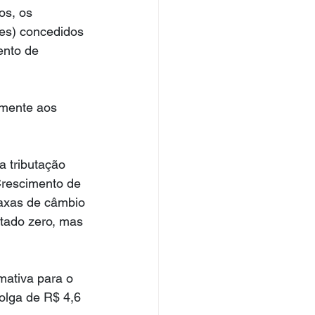
os, os 
es) concedidos 
ento de 
lmente aos 
 tributação 
rescimento de 
axas de câmbio 
ltado zero, mas 
mativa para o 
folga de R$ 4,6 