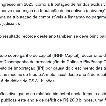
ongresso em 2023, como a tributação de fundos exclusiv
 houve mudanças na tributação de incentivos (subvençõ
ada na tributação de combustíveis e limitação no pagam
 judiciais).
o resultado recorde deste ano também se deve principa
to sobre ganho de capital (IRRF Capital), decorrente da
os;Desempenho da arrecadação da Cofins e Pis/Pasep;C
sto de Importação (IPI) por causa do crescimento das t
tas médias do tributo.A meta fiscal deste ano é de resu
a é de déficit de R$ 31 bilhões.
es divulgadas no relatório bimestral nesta terça, a esti
 públicas este ano é de déficit de R$ 26,3 bilhões, uma 