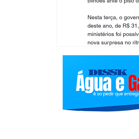
bilhões ante o piso 
Nesta terça, o gove
deste ano, de R$ 31,
ministérios foi poss
nova surpresa no ri