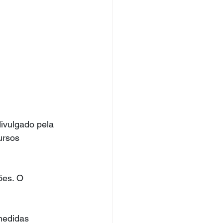
ivulgado pela 
ursos 
ões. O 
medidas 