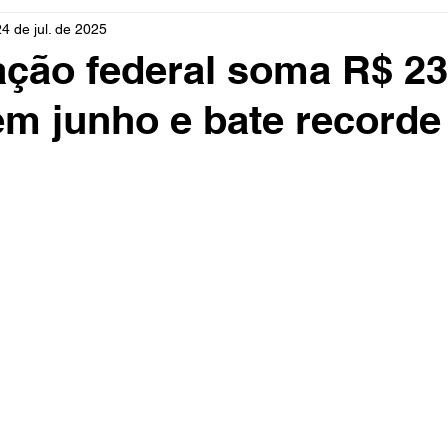
24 de jul. de 2025
rio
Cidades
Polícia
Religião
Guerra
M
ção federal soma R$ 2
em junho e bate recorde
Educação
Influencer
Luto
Artista
Seleção Br
mento
Fofocas
Redes Sociais
Trânsito
Real