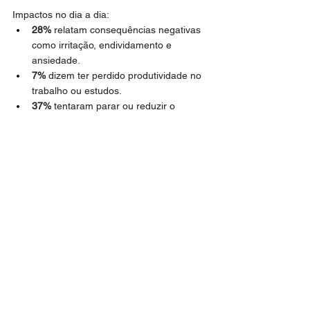
Impactos no dia a dia:
28%
 relatam consequências negativas 
como irritação, endividamento e 
ansiedade.
7%
 dizem ter perdido produtividade no 
trabalho ou estudos.
37%
 tentaram parar ou reduzir o 
hábito, mas não conseguiram; só 
21%
buscaram ajuda.
O estudo ouviu 1.094 pessoas entre 13 e 
25 de junho de 2025.
Segundo a Receita Federal, o governo 
arrecadou 
R$ 6,85 bilhões
 com jogos e 
apostas de janeiro a setembro de 2025.
Com informações de Poder 360
Brasil