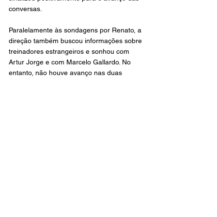
conversas.
Paralelamente às sondagens por Renato, a 
direção também buscou informações sobre 
treinadores estrangeiros e sonhou com 
Artur Jorge e com Marcelo Gallardo. No 
entanto, não houve avanço nas duas 
situações.
Há um entendimento de urgência para 
contratar um novo comandante. Dessa 
maneira, a diretoria intensificou os contatos 
com Renato Gaúcho.
Renato Gaúcho, de 63 anos, teve duas 
passagens no comando do Vasco: a 
primeira entre 2005 e 2007 e a segunda em 
2008. O treinador foi alvo do Vasco no fim 
de 2024, após a demissão de Rafael Paiva. 
Na ocasião, o técnico não aceitou o convite 