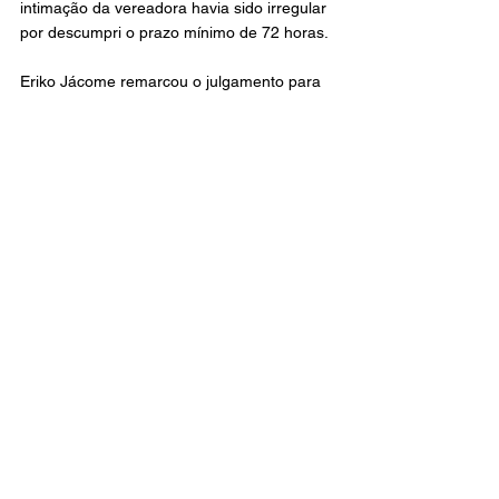
intimação da vereadora havia sido irregular 
por descumpri o prazo mínimo de 72 horas.
Eriko Jácome remarcou o julgamento para 
o dia seguinte, quarta-feira (19), insistindo 
na realização da sessão antes do 
encerramento do prazo para conclusão do 
processo, mas a tentativa de cassar a 
vereadora a toque de caixa, desrespeitando 
as próprias normas internas da Câmara 
Municipal, foi novamente barrada.
O juiz da 2ª Vara da Fazenda Pública, Artur 
Cortez Bonifácio, também reconheceu o 
desrespeito ao prazo mínimo de 
antecedência e determinou que a sessão 
fosse novamente suspensa.
Na mesma quarta-feira, Dilermando Mota 
reforçou que qualquer nova convocação 
deveria observar obrigatoriamente as 72 