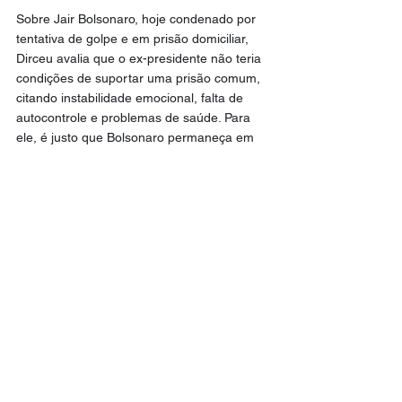
Sobre Jair Bolsonaro, hoje condenado por 
tentativa de golpe e em prisão domiciliar, 
Dirceu avalia que o ex-presidente não teria 
condições de suportar uma prisão comum, 
citando instabilidade emocional, falta de 
autocontrole e problemas de saúde. Para 
ele, é justo que Bolsonaro permaneça em 
casa, assim como o ex-presidente 
Fernando Collor de Mello.
O ex-ministro também se emocionou ao 
lembrar do ex-petista Antônio Palocci, ex-
ministro da Fazenda, com quem diz ter tido 
uma relação fraterna. Eles se afastaram 
quando Palocci negociou delação premiada 
na Lava Jato. “Eu jamais faria delação. 
Preferia morrer do que fazer”, afirmou 
Dirceu.
José Dirceu disse que, mesmo sem ver 
Lula com frequência, conversa com ele “por 