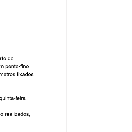
rte de 
m pente-fino 
metros fixados 
uinta-feira 
 
o realizados, 