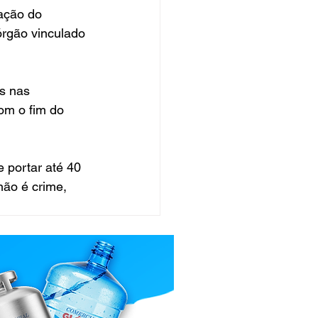
ação do 
rgão vinculado 
s nas 
om o fim do 
 portar até 40 
ão é crime, 