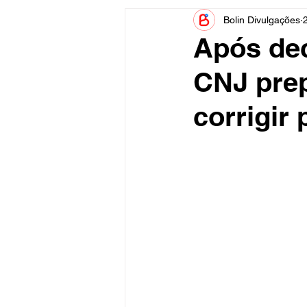
Bolin Divulgações
Informe Publicitário
Judiciá
Após de
CNJ prep
Acidente
Tecnologia
corrigir 
Artistas
Nota de Esclareci