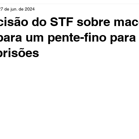
27 de jun. de 2024
rio
Cidades
Polícia
Religião
Guerra
M
cisão do STF sobre mac
ara um pente-fino para
Educação
Influencer
Luto
Artista
Seleção Br
prisões
mento
Fofocas
Redes Sociais
Trânsito
Real