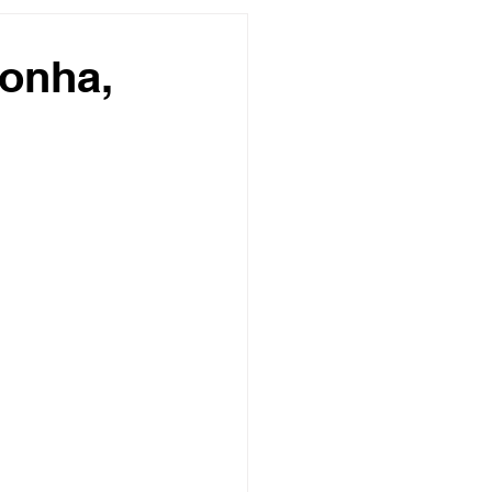
undo
Músico
onha,
asileira
Exclusivo
ity Show