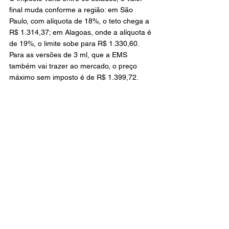
final muda conforme a região: em São 
Paulo, com alíquota de 18%, o teto chega a 
R$ 1.314,37; em Alagoas, onde a alíquota é 
de 19%, o limite sobe para R$ 1.330,60. 
Para as versões de 3 ml, que a EMS 
também vai trazer ao mercado, o preço 
máximo sem imposto é de R$ 1.399,72.
Mas o teto regulatório não determina 
quanto o medicamento vai custar nas 
farmácias — isso é uma decisão comercial 
da empresa.
No anúncio da aprovação do Ozivy, a EMS 
afirmou que praticará preços 30% menores 
do que os cobrados pela concorrência. 
Hoje, as canetas de menor dosagem do 
Ozempic são encontradas por cerca de R$ 
900. Com isso, a expectativa é de uma 
caneta com preços próximos de R$ 630.