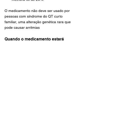
O medicamento não deve ser usado por 
pessoas com síndrome do QT curto 
familiar, uma alteração genética rara que 
pode causar arritmias
Quando o medicamento estará 
disponível?
Mesmo com o registro aprovado, Xcopri ® 
só poderá ser vendido após a definição do 
preço máximo pela CMED. A oferta no SUS 
depende de avaliação da Comissão 
Nacional de Incorporação de Tecnologias 
no Sistema Único de Saúde (Conitec) e 
decisão do Ministério da Saúde.
Saúde
Destaque
Geral