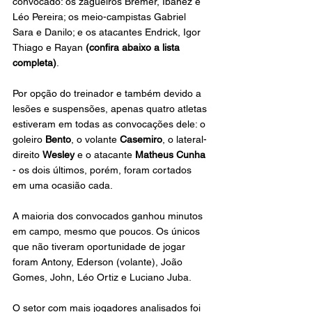
convocado: os zagueiros Bremer, Ibañez e 
Léo Pereira; os meio-campistas Gabriel 
Sara e Danilo; e os atacantes Endrick, Igor 
Thiago e Rayan 
(confira abaixo a lista 
completa)
.
Por opção do treinador e também devido a 
lesões e suspensões, apenas quatro atletas 
estiveram em todas as convocações dele: o 
goleiro 
Bento
, o volante 
Casemiro
, o lateral-
direito 
Wesley 
e o atacante 
Matheus Cunha
- os dois últimos, porém, foram cortados 
em uma ocasião cada.
A maioria dos convocados ganhou minutos 
em campo, mesmo que poucos. Os únicos 
que não tiveram oportunidade de jogar 
foram Antony, Ederson (volante), João 
Gomes, John, Léo Ortiz e Luciano Juba.
O setor com mais jogadores analisados foi 