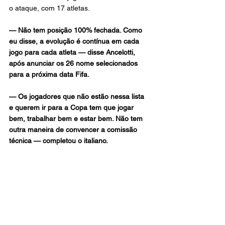
o ataque, com 17 atletas. 
— Não tem posição 100% fechada. Como 
eu disse, a evolução é contínua em cada 
jogo para cada atleta — disse Ancelotti, 
após anunciar os 26 nome selecionados 
para a próxima data Fifa.
— Os jogadores que não estão nessa lista 
e querem ir para a Copa tem que jogar 
bem, trabalhar bem e estar bem. Não tem 
outra maneira de convencer a comissão 
técnica — completou o italiano.
Veja a lista de convocados da 
Seleção:
Goleiros: 
Alisson (Liverpool), Bento (Al-
Nassr) e Ederson (Fenerbahçe)