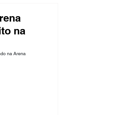
undo
Músico
rena
ito na
asileira
Exclusivo
ity Show
do na Arena 