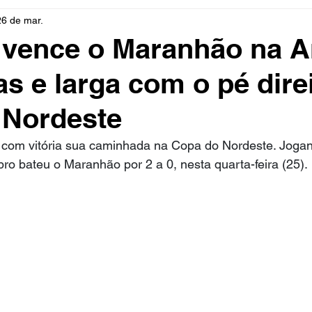
26 de mar.
rio
Cidades
Polícia
Religião
Guerra
M
 vence o Maranhão na A
s e larga com o pé dire
Educação
Influencer
Luto
Artista
Seleção Br
 Nordeste
mento
Fofocas
Redes Sociais
Trânsito
Real
com vitória sua caminhada na Copa do Nordeste. Jogan
bro bateu o Maranhão por 2 a 0, nesta quarta-feira (25).