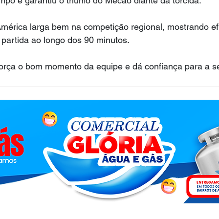
o e garantiu o triunfo do Mecão diante da torcida.
mérica larga bem na competição regional, mostrando efi
 partida ao longo dos 90 minutos.
eforça o bom momento da equipe e dá confiança para a s