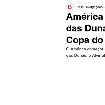
Bolin Divulgações
Informe Publicitário
Judiciá
América
das Duna
Acidente
Tecnologia
Copa do
Artistas
Nota de Esclareci
O América começou 
das Dunas, o Alvirru