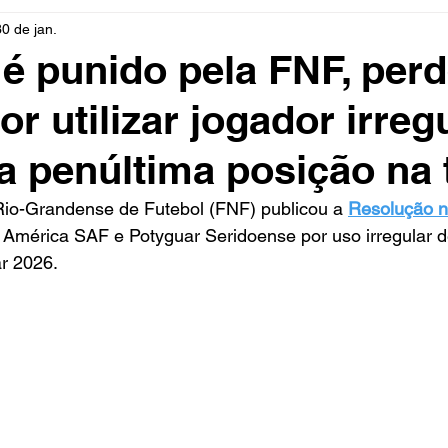
30 de jan.
rio
Cidades
Polícia
Religião
Guerra
M
é punido pela FNF, perd
r utilizar jogador irreg
Educação
Influencer
Luto
Artista
Seleção Br
 a penúltima posição na 
mento
Fofocas
Redes Sociais
Trânsito
Real
io-Grandense de Futebol (FNF) publicou a 
Resolução n
 América SAF e Potyguar Seridoense por uso irregular de
r 2026.