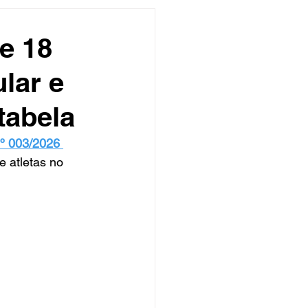
undo
Músico
e 18
ular e
asileira
Exclusivo
tabela
ity Show
º 003/2026 
 atletas no 