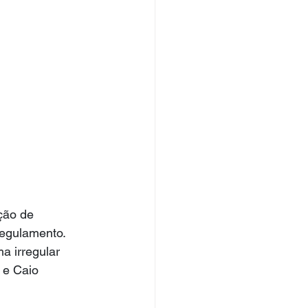
ção de 
regulamento.
a irregular 
 e Caio 