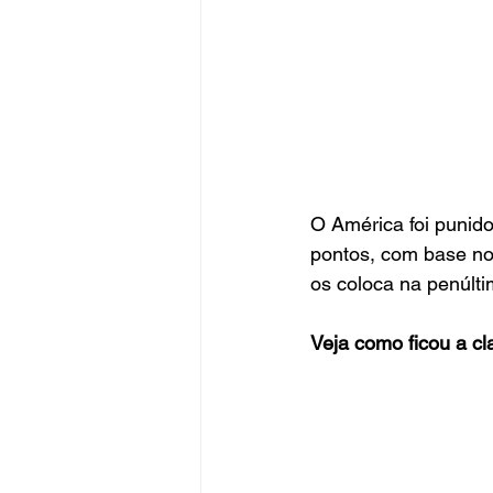
O América foi punid
pontos, com base no 
os coloca na penúlti
Veja como ficou a cl