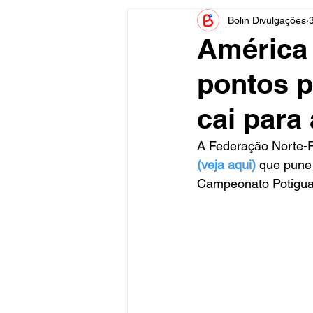
Bolin Divulgações
Informe Publicitário
Judiciá
América 
pontos po
Acidente
Tecnologia
cai para
Artistas
Nota de Esclareci
A Federação Norte-R
(veja aqui)
 que pune
Campeonato Potigua