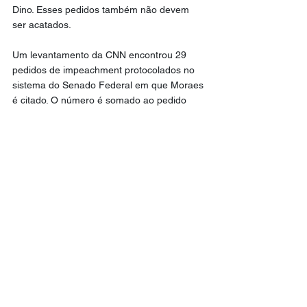
Dino. Esses pedidos também não devem 
ser acatados.
Um levantamento da CNN encontrou 29 
pedidos de impeachment protocolados no 
sistema do Senado Federal em que Moraes 
é citado. O número é somado ao pedido 
apresentado por Flávio Bolsonaro.
De todos os pedidos, 22 foram 
protocolados entre 2021 e 2024 e, apenas 
neste ano, foram apresentadas sete novas 
petições contra Moraes. Entre os autores 
há deputados, senadores e cidadãos.
CNN
Política
Destaque