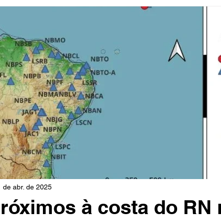
rio
Cidades
Polícia
Religião
Guerra
M
Educação
Influencer
Luto
Artista
Seleção Br
mento
Fofocas
Redes Sociais
Trânsito
Real
1 de abr. de 2025
róximos à costa do RN