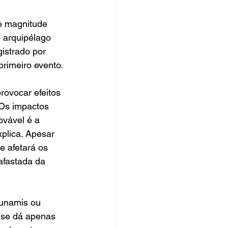
e magnitude 
 arquipélago 
istrado por 
primeiro evento.
rovocar efeitos 
“Os impactos 
vável é a 
xplica. Apesar 
 afetará os 
afastada da 
sunamis ou 
 se dá apenas 