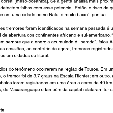
dorsal [meso-oceânica]. Se a gente analisa mais próxim
detectam falhas com esse potencial. Então, o risco de 
os em uma cidade como Natal é muito baixo”, pontua.
rtes tremores foram identificados na semana passada é 
l de abertura dos continentes africano e sul-americano. “
em sempre que a energia acumulada é liberada”, falou A
s ocasiões, ao contrário de agora, tremores registrados
os em cidades do litoral.
dios do fenômeno ocorreram na região de Touros. Em um
 o tremor foi de 3,7 graus na Escala Richter; em outro, 
 abalos foram registrados em uma área a cerca de 40 km 
, de Maxaranguape e também da capital relataram ter s
rte