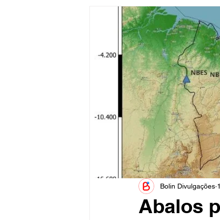
Informe Publicitário
Judiciá
Acidente
Tecnologia
Artistas
Nota de Esclareci
Bolin Divulgações
Abalos p