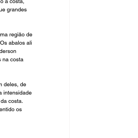
o à costa, 
que grandes 
uma região de 
Os abalos ali 
derson 
 na costa 
 deles, de 
a intensidade 
da costa. 
entido os 