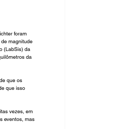
chter foram 
s de magnitude 
o (LabSis) da 
uilômetros da 
de que os 
de que isso 
tas vezes, em 
es eventos, mas 