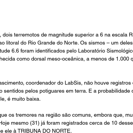
dois terremotos de magnitude superior a 6 na escala Ri
ao litoral do Rio Grande do Norte. Os sismos – um dele
tude 6.6 foram identificados pelo Laboratório Sismológic
ecida como dorsal meso-oceânica, a menos de 1.000 q
cimento, coordenador do LabSis, não houve registros 
 sentidos pelos potiguares em terra. E a probabilidade 
e, é muito baixa.
que os tremores na região são comuns, embora que, mui
“Hoje mesmo (31) já foram registrados cerca de 10 dess
sse ele à TRIBUNA DO NORTE. 