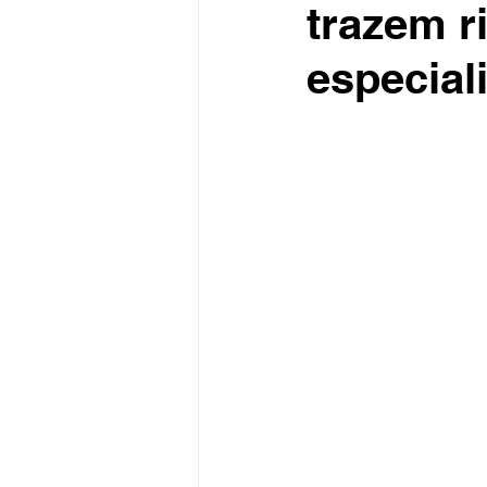
trazem r
especial