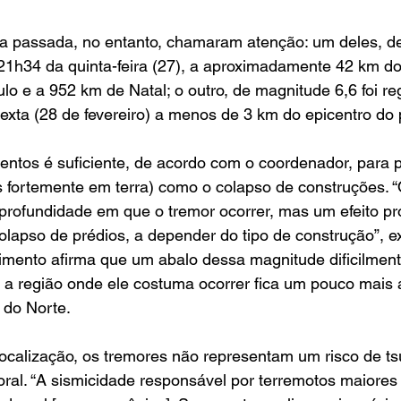
 passada, no entanto, chamaram atenção: um deles, d
s 21h34 da quinta-feira (27), a aproximadamente 42 km do
o e a 952 km de Natal; o outro, de magnitude 6,6 foi reg
exta (28 de fevereiro) a menos de 3 km do epicentro do 
entos é suficiente, de acordo com o coordenador, para p
s fortemente em terra) como o colapso de construções. 
rofundidade em que o tremor ocorrer, mas um efeito pro
colapso de prédios, a depender do tipo de construção”, e
mento afirma que um abalo dessa magnitude dificilmente
e a região onde ele costuma ocorrer fica um pouco mais 
 do Norte.
localização, os tremores não representam um risco de t
oral. “A sismicidade responsável por terremotos maiores