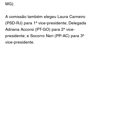
MG).
A comissão também elegeu Laura Carneiro 
(PSD-RJ) para 1ª vice-presidente; Delegada 
Adriana Accorsi (PT-GO) para 2ª vice-
presidente; e Socorro Neri (PP-AC) para 3ª 
vice-presidente.
Parlamentares da oposição criticaram a 
eleição da nova presidente. Segundo elas, 
a comissão deveria ser presidida por uma 
mulher biológica — Erika Hilton se 
apresenta como mulher trans.
“Não podemos concordar com a entrega 
desta comissão, que deveria zelar pela 
dignidade da mulher, da vida e da família, a 
uma pauta que desvirtua a própria essência 
feminina”, disse a deputada federal Chris 
Tonietto (PL-RJ).