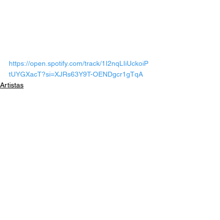
https://open.spotify.com/track/1I2nqLIiUckoiP
tUYGXacT?si=XJRs63Y9T-OENDgcr1gTqA
Artistas