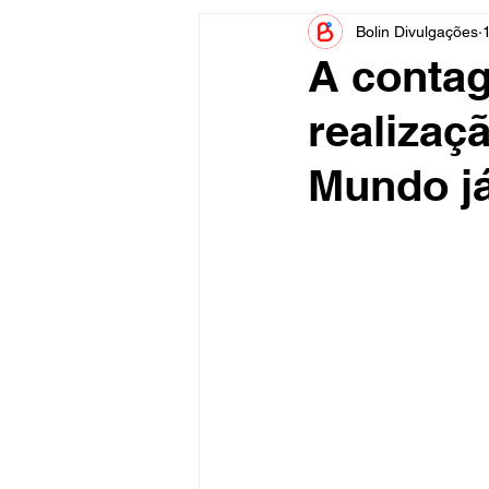
Bolin Divulgações
Informe Publicitário
Judiciá
A contag
realizaç
Acidente
Tecnologia
Mundo j
Artistas
Nota de Esclareci