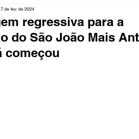
17 de fev. de 2024
rio
Cidades
Polícia
Religião
Guerra
M
em regressiva para a
ão do São João Mais Ant
Educação
Influencer
Luto
Artista
Seleção Br
á começou
mento
Fofocas
Redes Sociais
Trânsito
Real