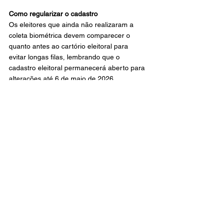
Como regularizar o cadastro
Os eleitores que ainda não realizaram a 
coleta biométrica devem comparecer o 
quanto antes ao cartório eleitoral para 
evitar longas filas, lembrando que o 
cadastro eleitoral permanecerá aberto para 
alterações até 6 de maio de 2026.
A coleta biométrica é feita exclusivamente 
de forma presencial, no cartório 
responsável pelo título, no município onde o 
eleitor vota, e é realizada durante 
operações de alistamento eleitoral, revisão 
de dados ou transferência de domicílio.
Segundo a desembargadora Lourdes 
Azevêdo, a biometria não é obrigatória para 
votar, mas agiliza o processo de votação, 
algo especialmente relevante em 2026, 
quando a eleição contará com seis telas 