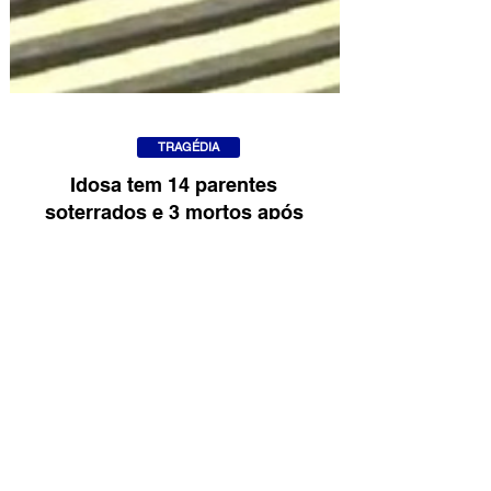
TRAGÉDIA
Idosa tem 14 parentes
soterrados e 3 mortos após
chuvas em MG: “Preciso ser
forte”
Em meio ao luto de uma cidade
devastada pelas fortes chuvas na Zona da
Mata mineira, dona Maria Aparecida