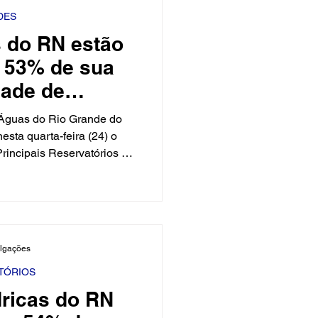
s preventi
DES
s do RN estão
 53% de sua
dade de
amento.
s Águas do Rio Grande do
esta quarta-feira (24) o
rincipais Reservatórios do
iais monitorados acumulam
s de água, o equivalente a
l de armazenamento, que é
úbicos. Entre os maiores
, a Barragem Engenheiro
ulgações
s, maior reserva hídrica
o Rio Grande
TÓRIOS
dricas do RN