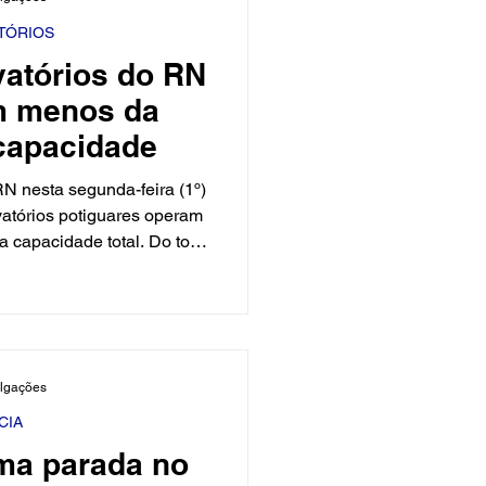
44,86%. Entre os melhores
 o açude San
TÓRIOS
vatórios do RN
m menos da
capacidade
N nesta segunda-feira (1º)
atórios potiguares operam
capacidade total. Do total
dos, 47 estão abaixo dos
ncluindo 19 em situação
0%, o que coloca diversas
apso no abastecimento.
ulgações
CIA
ma parada no