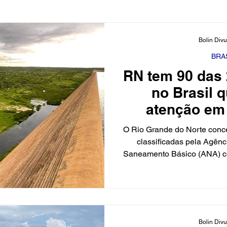
ciário
Cidades
Polícia
Religião
Guerra
Bolin Div
BRA
RN tem 90 das
Educação
Influencer
Luto
Artista
Seleção
no Brasil 
atenção em
cimento
Fofocas
Redes Sociais
Trânsito
Re
O Rio Grande do Norte conc
classificadas pela Agên
Saneamento Básico (ANA) co
de segurança no Brasil, o e
nacional nesta situação
Dessas, 45 são administrada
de Meio Ambiente e Recur
outras 45 pertencem à iniciat
Bolin Div
indica necessidade de 