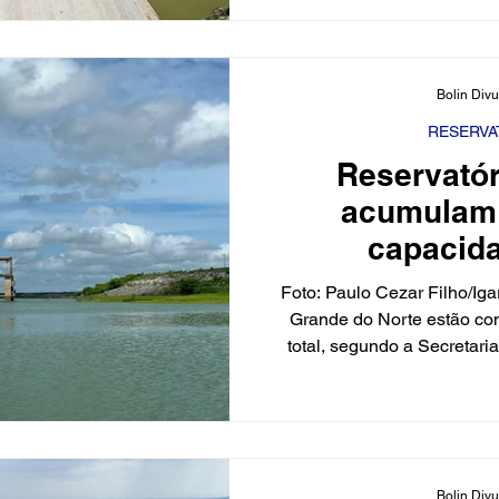
(Igarn). A barragem, que
inaugurada em março do ano
obra, com a presença do pr
Bolin Div
294 mil pessoas em 22 m
volume atin
RESERVA
Reservató
acumulam
capacida
Foto: Paulo Cezar Filho/Iga
Grande do Norte estão c
total, segundo a Secretar
Recursos Hídricos do RN. 
bilhões de m³, abaixo dos 5
de 2025 e dos 70,31% em 2
estado, a barragem Enge
Gonçalves, está com 41,69%
Bolin Div