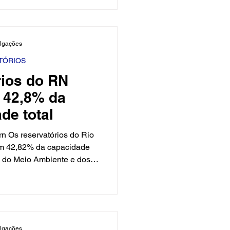
 fica em Jucurutu, foi
 passado, após 12 anos de
esidente Lula, e beneficia
ulgações
unicípios potiguares. O
gido nesta
TÓRIOS
rios do RN
 42,8% da
de total
rn Os reservatórios do Rio
om 42,82% da capacidade
ia do Meio Ambiente e dos
O volume atual é de 2,21
8,68% registrados em abril
024. O maior manancial do
nheiro Armando Ribeiro
 (989,3 milhões de m³). A
ulgações