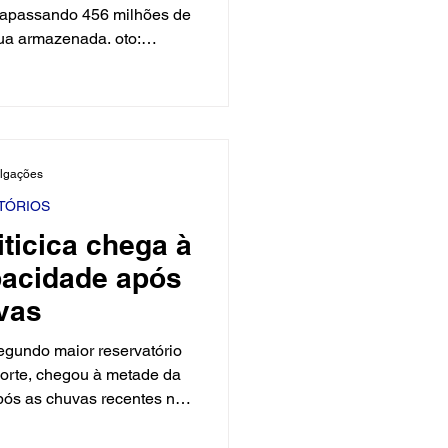
ltrapassando 456 milhões de
ua armazenada. oto:
O volume tem crescido nos
vas e ao aporte do Projeto
rancisco. Em fevereiro, o
ilhões de m³ (14,86%). Em
ilhões. Em abril, avançou
ulgações
%), depois 430,7 milhões
agora alca
TÓRIOS
ticica chega à
pacidade após
vas
segundo maior reservatório
Norte, chegou à metade da
pós as chuvas recentes no
nfirmada pelo Instituto de
o do Rio Grande do Norte