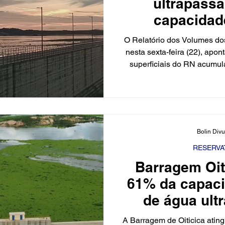
ultrapass
capacidade
reservatório
O Relatório dos Volumes do
estão s
nesta sexta-feira (22), apon
superficiais do RN acumu
cúbicos de água, o eq
capacidade total de armaz
de 5.295.422.524 m³. Barr
divulgação/Igarn De acord
reservatórios monitora
Bolin Div
capacidade e vertendo 
reservatórios apres
RESERVA
Barragem Oit
61% da capac
de água ult
milhõe
A Barragem de Oiticica atin