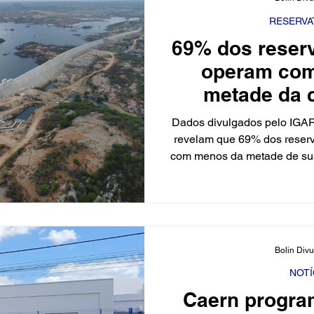
barragem de Oiticica tem 
níveis estão
RESERVA
69% dos reser
operam co
metade da 
Dados divulgados pelo IGAR
revelam que 69% dos reserv
com menos da metade de sua 
de 68 mananciais monitora
50% de armazenamento — i
alarmante, com menos de 2
regiões em risco de col
Bolin Div
NOTÍ
Caern progra