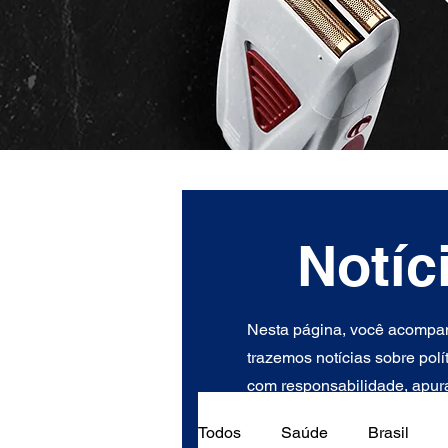
Notíc
Nesta página, você acompan
trazemos notícias sobre polí
com responsabilidade, apura
Todos
Saúde
Brasil