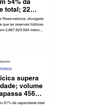
am 54% da
 total; 22
s monitorados
s Reservatórios, divulgado
angrando
ta que as reservas hídricas
lam 2.867.623.594 metros
uivalente a 54,15% da
enamento do estado, que é
agem de Oiticica | Foto:
o com o levantamento, 22
dos estão com 100% da
ulgações
(sangrando). Outros 11
entam volumes entre
TÓRIOS
icica supera
idade; volume
rapassa 456
s de m³
giu 61% da capacidade total