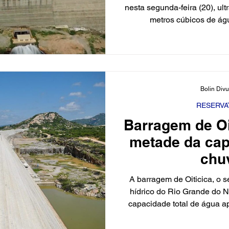
nesta segunda-feira (20), u
metros cúbicos de ág
Divulgação/Governo do RN 
últimos meses devido às chu
de Integração do Rio São F
reservatório tinha 110,3 m
março, subiu para 168,7 m
Bolin Div
para 371,7 milhões (50,06
(56,6%) e 
RESERVA
Barragem de Oi
metade da ca
chu
A barragem de Oiticica, o 
hídrico do Rio Grande do 
capacidade total de água a
estado. A informação foi co
Gestão das Águas do Estad