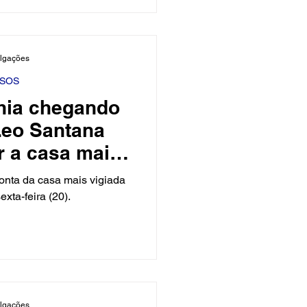
sbancando seus colegas de
o, a jovem serviu um prato
ara o público ao colocar
ulgações
stro. Além do gostinho da
a depoi
SOS
hia chegando
Leo Santana
r a casa mais
o Brasil
conta da casa mais vigiada
exta-feira (20).
ulgações