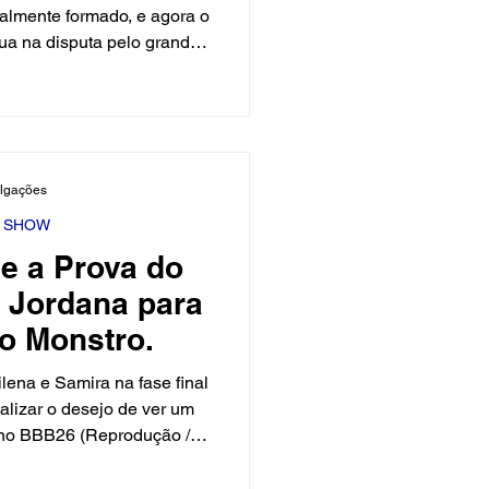
ua na disputa pelo grande
três participantes que vêm
 e fora da casa: Chaiany,
ação já está aberta, e o
 as alianças e estratégias
iany chega ao Paredão após
ulgações
cionamentos fortes na casa.
Y SHOW
e a Prova do
e Jordana para
do Monstro.
lena e Samira na fase final
alizar o desejo de ver um
y no BBB26 (Reprodução /
hor na tarde deste sábado
o seu jogo no “BBB26″ ao