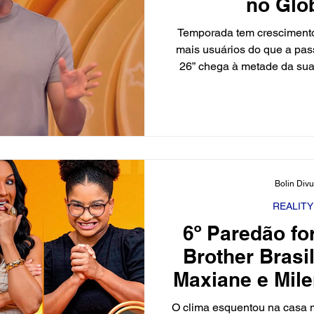
no Glo
Temporada tem cresciment
mais usuários do que a pas
26” chega à metade da su
horas consumidas e alcance 
temporada deste ano apre
56% em horas e 38% mais u
vencida por Renata Sal
professora de dança. As a
68% o volume registrado no
de jovens: 51%
Bolin Div
REALIT
6º Paredão f
Brother Brasil
Maxiane e Mil
permanênc
O clima esquentou na casa m