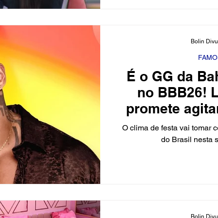
vencer a Prova do Anjo, de
competição. Sem perder temp
cheio de entretenimento p
Bolin Div
Jordana no Castigo do Mon
vinganç
FAMO
É o GG da Ba
no BBB26! 
promete agita
vigiada d
O clima de festa vai tomar 
do Brasil nesta s
Bolin Div