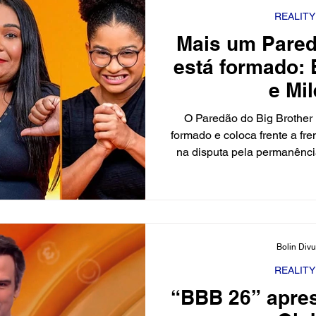
REALIT
Mais um Pare
está formado:
e Mil
O Paredão do Big Brother B
formado e coloca frente a fr
na disputa pela permanênci
Brasil. Com isso, a votaçã
onde o público decide quem
do reality. A formação do p
gerou reações diversas 
aumentando ainda mais a t
Bolin Div
brothers e sisters aguardam
mais
REALIT
“BBB 26” apre