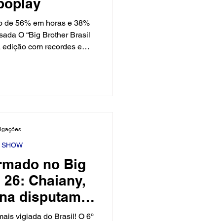
boplay
o de 56% em horas e 38%
sada O “Big Brother Brasil
a edição com recordes em
na plataforma Globoplay. A
senta um crescimento de
suários do que a passada,
danha, uma bailarina e
quisições já superaram em
 BBB25, com presença forte
 dos novos ass
ulgações
Y SHOW
ormado no Big
 26: Chaiany,
ena disputam a
ia na casa
ais vigiada do Brasil! O 6º