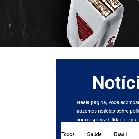
Notíc
Nesta página, você acompan
trazemos notícias sobre polí
com responsabilidade, apura
Todos
Saúde
Brasil