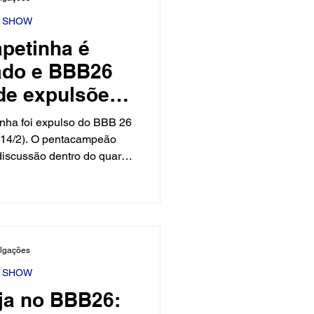
Y SHOW
apetinha é
cado e BBB26
 de expulsões
ressão
inha foi expulso do BBB 26
(14/2). O pentacampeão
iscussão dentro do quarto
ecisão foi comunicada aos
TV Globo se pronunciou por
 Globo afirmou que Edilson
 descumpriu as regras do
esclassificado do BBB 26.
ulgações
 participante com Leandro,
u-se que
Y SHOW
eja no BBB26: