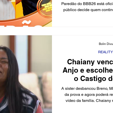
Paredão do BBB26 está oficialmente formado, e agora o
público decide quem contin
prêmio. Na berlinda estão 
movimentando o jogo dentro
Maxiane e Milena . A vot
resultado promete mexer com
do reality. 👀 Chaiany Cha
Bolin Div
dias intensos de jogo e posi
A
REALIT
Chaiany venc
Anjo e escolh
o Castigo 
A sister desbancou Breno, Mi
da prova e agora poderá re
vídeo da família. Chaian
Globo) Chaiany levou a mel
(21/2) e mudou os rumos d