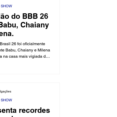
Y SHOW
dão do BBB 26
 Babu, Chaiany
ena.
rasil 26 foi oficialmente
ente Babu, Chaiany e Milena
a na casa mais vigiada do
o já está aberta no Gshow,
 será o próximo eliminado
aredão movimentou a casa e
entre os participantes,
ensão do jogo. Agora, os
ulgações
 o veredito do público, que
 uma
Y SHOW
senta recordes