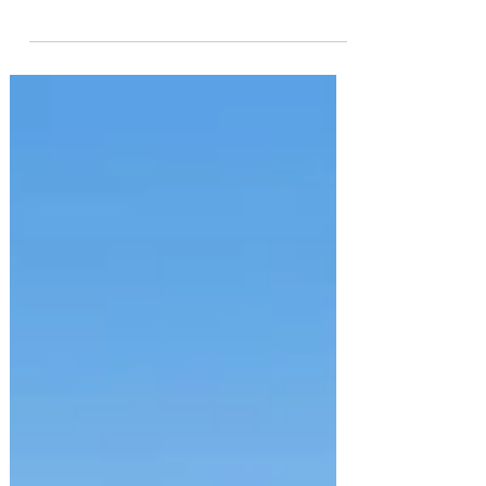
A Prefeitura de Assú, por meio da
Secretaria Municipal de Educação, deu
início à entrega dos fardamentos do
segundo semestre para os alunos novatos
da rede municipal de ensino. São 1.530
conjuntos distribuídos em 28 escolas,
atendendo os estudantes que
ingressaram na rede em 2026. Cada kit é
composto por 2 camisas, 1 par de tênis e
1 peça de roupa inferior — short para os
alunos até o 3º ano e calça para os do 4º
ao 9º ano, respeitando a faixa etária de
cada estudante. O inve