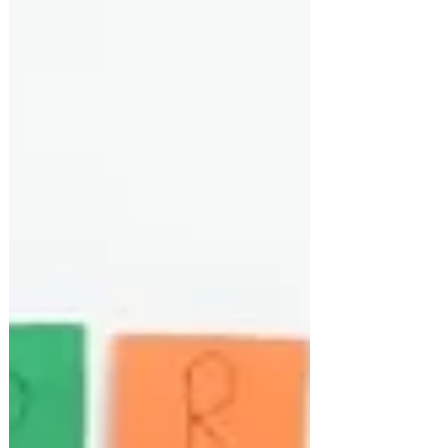
Candelária. Assú foi o único município s