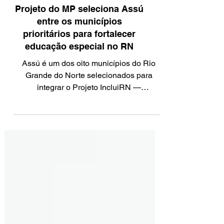
NOTÍCIA
Projeto do MP seleciona Assú
entre os municípios
prioritários para fortalecer
educação especial no RN
Assú é um dos oito municípios do Rio
Grande do Norte selecionados para
integrar o Projeto IncluiRN —
Fortalecendo a Educação Especial
Inclusiva no RN, iniciativa do Ministério
Público do Rio Grande do Norte (MPRN),
em parceria com a Universidade Federal
do Rio Grande do Norte (UFRN). A
solenidade de assinatura do Termo de
Adesão e Compromisso aconteceu nesta
quarta-feira (5), no Auditório da Sede das
Promotorias de Justiça de Natal, em