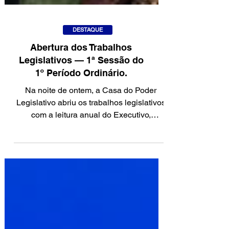
DESTAQUE
Abertura dos Trabalhos
Legislativos — 1ª Sessão do
1º Período Ordinário.
Na noite de ontem, a Casa do Poder
Legislativo abriu os trabalhos legislativos
com a leitura anual do Executivo,
apresentada pelo prefeito Lula Soares.
Em sua fala, o prefeito anunciou a criação
da nova Secretaria Municipal da Mulher,
proposta indicada pelo presidente da
Câmara, Junior do Trapia, e pela vice-
prefeita Isabela Moraes. A iniciativa visa
fortalecer políticas públicas voltadas ao