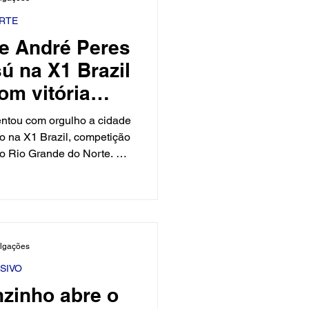
e do artista local que você
er no carnava
RTE
se André Peres
ú na X1 Brazil
om vitória
te de 6x5
entou com orgulho a cidade
o na X1 Brazil, competição
 no Rio Grande do Norte. Em
ndré garantiu uma vitória
jogador Breno, mostrando
ação dentro de campo. ⚽🔥
ulgações
SIVO
nzinho abre o