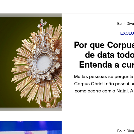
ciário
Cidades
Polícia
Religião
Guerra
Bolin Div
EXCLU
Por que Corpu
Educação
Influencer
Luto
Artista
Seleção
de data tod
Entenda a cu
cimento
Fofocas
Redes Sociais
Trânsito
Re
trás da ce
Muitas pessoas se pergunta
Corpus Christi não possui u
como ocorre com o Natal. A
ligada à Páscoa, uma das 
calendário cristão. Corpus Ch
da Igreja Católica que ce
Cristo na Eucaristia. A co
em uma quinta-feira, em refe
Bolin Div
quando, segundo a tradição 