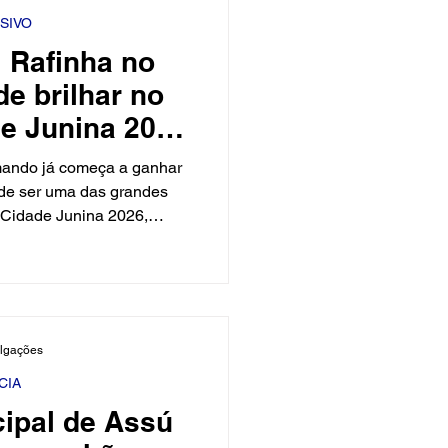
SIVO
 Rafinha no
e brilhar no
e Junina 2026
adeira de Assú
ando já começa a ganhar
 maiores São
ode ser uma das grandes
 Cidade Junina 2026,
 Brasil
es São João do Brasil. A
 Bolin Divulgações , que
idores do cenário musical
 o artista vem conquistando
 seu estilo envolvente na
ulgações
esce cada vez mais e vem
s grandes eventos.
CIA
ipal de Assú