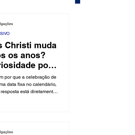
Mundo
Músico
ulgações
SIVO
s Christi muda
 Brasileira
Exclusivo
os os anos?
riosidade por
ality Show
lebração.
m por que a celebração de
ma data fixa no calendário,
 resposta está diretamente
datas mais importantes do
risti é uma festa religiosa
lebra a presença de Jesus
memoração acontece sempre
rência à Quinta-feira Santa,
ulgações
cristã, Jesus instituiu o