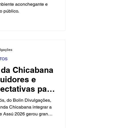
mbiente aconchegante e
o público.
ulgações
TOS
a da Chicabana
uidores e
ectativas para
de Assú 2026
ós, do Bolin Divulgações,
anda Chicabana integrar a
e Assú 2026 gerou grande
 empolgação dos nossos
ese. A postagem alcançou