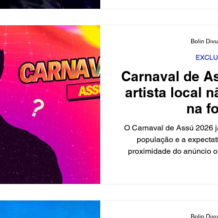
mais de 6.000 visualizaç
interações, com muitos co
quanto o público gosta da b
Bolin Div
carnaval de Assú. A repercu
Chicabana v
EXCLU
Carnaval de A
artista local n
na fo
O Carnaval de Assú 2026 
população e a expecta
proximidade do anúncio of
Agencia Bolin Designer Que
qual artista local você ac
Carnaval de Assú 2026? A 
importante para destacar
eventos e fazem parte da c
Bolin Div