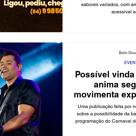
sabores variados, com a
acessível a
Bolin Div
EVEN
Possível vind
anima seg
movimenta exp
o Carnaval 
Uma publicação feita por n
sobre a possibilidade da b
programação do Carnaval d
engajamento e mostrou a
seguidores com essa hipót