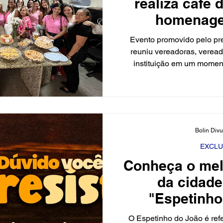
realiza café
homenage
Internaciona
Evento promovido pelo pre
reuniu vereadoras, verea
instituição em um momen
confraternização. Em alusã
Mulher, a Câmara Municipal
da manhã especial em 
colaboradoras da instituição
presidente da Casa, Júnior 
Bolin Div
de proporcionar o mo
reconhecimento e va
EXCLU
Conheça o mel
da cidad
"Espetinho
O Espetinho do João é ref