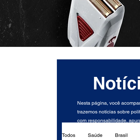
Notíc
Nesta página, você acompan
trazemos notícias sobre polí
com responsabilidade, apura
Todos
Saúde
Brasil