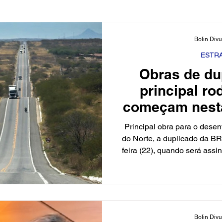
ciário
Cidades
Polícia
Religião
Guerra
Bolin Div
ESTR
Obras de du
Educação
Influencer
Luto
Artista
Seleção
principal ro
começam nesta
cimento
Fofocas
Redes Sociais
Trânsito
Re
Principal obra para o dese
do Norte, a duplicado da B
feira (22), quando será ass
primeira etapa e lançado o e
solenidade conduzida pel
governadora Fátima Bezer
duplicação tem 57,6 quilôm
376 milhões, interligando 
Bolin Div
Mossoró. O segundo vai do 