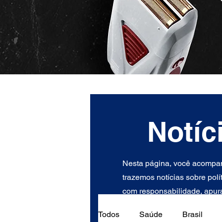
Notíc
Nesta página, você acompan
trazemos notícias sobre polí
com responsabilidade, apura
Todos
Saúde
Brasil