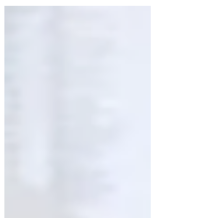
estão aptos a votar nas eleições de
outubro. Desde o início do ano, quando o
eleitorado era de 155,38 milhões de
votantes, o montante cresceu 3,47
milhões. Do total registrado no fim de
maio, 83,9 milhões são mulheres, que
representam 52,8% do eleitorado, e 74,8
milhões são homens (47,2%). Números
por região O Sudeste tem o maior número
de eleitores registrados (66,3