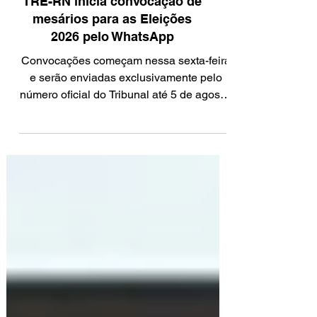
ELEIÇÕES
TRE-RN inicia convocação de
mesários para as Eleições
2026 pelo WhatsApp
Convocações começam nessa sexta-feira
e serão enviadas exclusivamente pelo
número oficial do Tribunal até 5 de agosto.
Foto: TRE-RN O Tribunal Regional
Eleitoral do Rio Grande do Norte (TRE-
RN) iniciou nesta sexta-feira (24) o envio
das convocações para os mesários que
atuarão nas Eleições 2026. As cartas de
convocação serão encaminhadas por
meio do WhatsApp oficial do Tribunal até
o dia 5 de agosto. Segundo o TRE-RN,
todas as mensagens serão enviadas
exclusivamente pelo núme