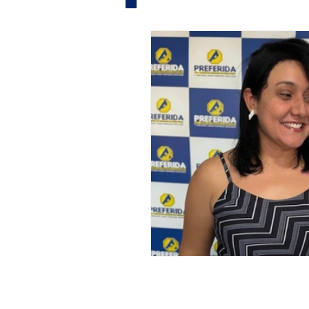
Informe Publicitário
Judi
Acidente
Tecnologia
Artistas
Nota de Esclare
Bolindivulgacoes