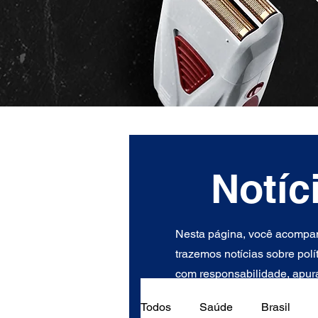
Notíc
Nesta página, você acompan
trazemos notícias sobre polí
com responsabilidade, apura
Todos
Saúde
Brasil