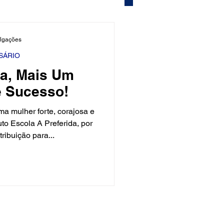
Mundo
Músico
ulgações
SÁRIO
la, Mais Um
 Brasileira
Exclusivo
e Sucesso!
a mulher forte, corajosa e
ality Show
o Escola A Preferida, por
ribuição para...
ica de Privacidade